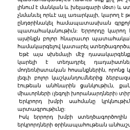
լինում է մանկան և խելագարի մօտ) և ստ
չնմանւել որևէ այլ առարկայի, կարող է թ
ընդօրինակել համապատասխան գրքոյկ
պատահականութիւն: Երրորդը կարող է
այսինքն բոլոր հնարաւոր պատահակա
համակարգելով կատարել ստեղծագոր
Եթէ այս սխեմայի մէջ դասակարգենք
կարելի է տեղադրել դադաիստն
մոդեռնիստական հոսանքներին, որոնց 
լեզւի բոլոր կաշկանդումներից ձերբազա
էութեան անհնարին ցանկութիւն, քան
միաւորների (լեգոյի խորանարդների) տիր
Երկրորդ խմբի սահմանը կրկնութի
արտագրութիւնը:
Իսկ երրորդ խմբի ստեղծագործողի
երկրորդների օրինապահութեան անհաշ