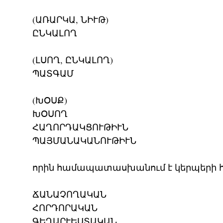
(ԱՌԱՐԿԱ, ՆԻՒԹ)
ԸՆԿԱԼՈՂ
(ԼՍՈՂ, ԸՆԿԱԼՈՂ)
ՊԱՏԳԱՄ
(ԽՕՍՔ)
ԽՕՍՈՂ
ՀԱՂՈՐԴԱԿՑՈՒԹԻՒՆ
ՊԱՅՄԱՆԱԿԱՆՈՒԹԻՒՆ
որին համապատասխանում է կերպերի 
ՃԱՆԱՉՈՂԱԿԱՆ
ՀՈՐԴՈՐԱԿԱՆ
ԳԵՂԱՐՒԵՍՏԱԿԱՆ