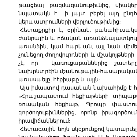
թւացեալ բազմազանութիւնից, միակ
նպատակն է ի յայտ բերել այդ ընդհա
կերպաւորումների վերլուծութիւնից:
Հետաքրքիր է, օրինակ. բանահիւսա
ժանրային և ոճական առանձնայատկութիւն
առանձին, կամ հարևան, այլ նաև միմ
չունեցող ժողովուրդների և մշակոյթնե
չէ, որ կառուցաբաններից շատերը,
նախընտրէին մշակութային-հասարակակ
առասպելը, հէքիաթը և այլն:
Այս իմաստով դասական նախահիմք է հ
«Հրաշապատում հեքիաթների տիպաբանու
ռուսական հեքիաթ, Պրոպը փաստո
գործողութիւններից, որոնք իրագործ
իրավիճակներում:
Հետագային նոյն սկզբունքով կատարւել