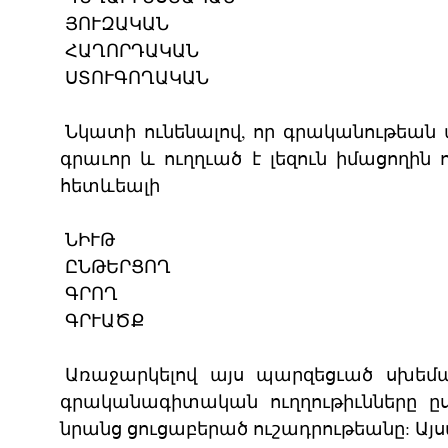
ՅՈՒԶԱԿԱՆ
ՀԱՂՈՐԴԱԿԱՆ
ՍՏՈՒԳՈՂԱԿԱՆ
Նկատի ունենալով, որ գրականութեան
գրաւոր և ուղղւած է լեզուն իմացողին
հետևեալի
ՆԻՒԹ
ԸՆԹԵՐՑՈՂ
ԳՐՈՂ
ԳՐՒԱԾՔ
Առաջարկելով այս պարզեցւած սխեմա
գրականագիտական ուղղութիւնները ըս
նրանց ցուցաբերած ուշադրութեանը: Այս