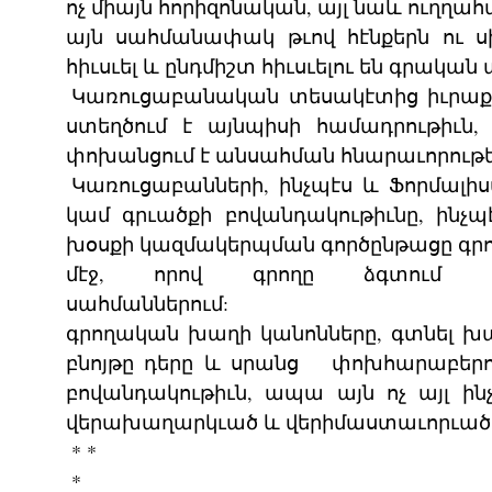
ոչ միայն հորիզոնական, այլ նաև ուղղահ
այն սահմանափակ թւով հէնքերն ու ս
հիւսւել և ընդմիշտ հիւսւելու են գրակա
Կառուցաբանական տեսակէտից իւրաքա
ստեղծում է այնպիսի համադրութիւն,
փոխանցում է անսահման հնարաւորութ
Կառուցաբանների, ինչպէս և Ֆորմալիս
կամ գրւածքի բովանդակութիւնը, ինչ
խօսքի կազմակերպման գործընթացը գրող
մէջ, որով գրողը ձգտում 
սահմաններում: Կառուցաբա
գրողական խաղի կանոնները, գտնել խաղ
բնոյթը դերը և սրանց փոխհարաբերու
բովանդակութիւն, ապա այն ոչ այլ ի
վերախաղարկւած և վերիմաստաւորւած ի
* *
*