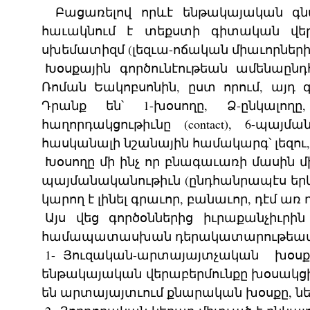
Բացառելով որևէ ենթակայական գն
հաւակնում է տեքստի գիտական վերլ
սխեմատիզմ (լեզւա-ոճական միաւորների
Խօսքային գործունէութեան ամենաըն
Ռոման Եակոբսոնին, ըստ որում, այդ գ
Դրանք են՝ 1-խօսողը, Ձ-ընկալողը,
հաղորդակցութիւնը (contact), 6-պա
հասկանալի նշանային համակարգ՝ լեզու, 
Խօսողը մի ինչ որ բնագաւառի մասին մ
պայմանականութիւն (ընդհանրապէս երկու
կարող է լինել գրաւոր, բանաւոր, դէմ առ 
Այս վեց գործօններից իւրաքանչիւր
համապատասխան դերակատարութեամբ:
1- Յուզական-արտայայտչական խօսք
ենթակայական վերաբերմունքը խօսակցի
են արտայայտւում քնարական խօսքը, ներ