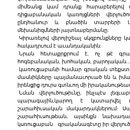
միմեանց կամ դրանք հարաբերելով 
դիցաբանական կառոյցների վերլուծ
ընդհանուր և բնածին տարրերի 
մեխանիզմների յայտնաբերմանը:
Կիրառելով վերոյիշեալ սկզբունքներ
հակադրւում է աւանդականին:
Նրան հետաքրքրում է, ոչ թէ գր
հոգեբանական, խոհական, բարոյական... 
կառուցաբանի համար գրական տեքստը
մասնիկները պայմանաւորւած են և իմաս
իրենցից դուրս գտնւող մի իրականութեա
Նման վերլուծութիւնը, ինչպէս լեզւ
պարագային,կարող է կատարվել տ
շարահիւսական մակարդակներում: Սա
շարահիւսութեան, այսինքն նախադա
կսռուցաբան գրականագէտը իր վերլուծո