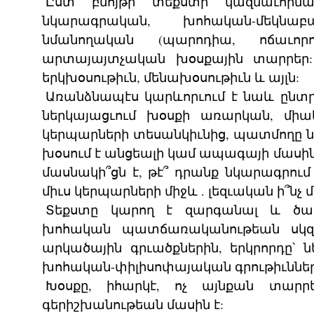
Ըստ բնոյթի տեքստի կազմաւորմ
նկարագրական, խոհական-մեկնաբ
նմանողական (պարոդիա, ոճաւորու
արտայայտչական խօսքային տարրեր: 
երկխօսութիւն, մենախօսութիւն և այլն:
Առանձնապէս կարևորւում է նաև ընտրւ
ներկայացւում խօսքի առարկան, մի
կերպարների տեսանկիւնից, պատմողը ն
խօսում է անցեալի կամ ապագայի մասին
մասնակի՞ցն է, թէ՞ դրանք նկարագրում
միւս կերպարների միջև . լեզւական ի՞նչ 
Տեքստը կարող է զարգանալ և ծաւ
խոհական պատճառականութեան սկզբ
արկածային գրւածքներին, երկրորդը՝ 
խոհական-փիլիսոփայական գրութիւններ
Խօսքը, իհարկէ, ոչ այնքան տարր
գերիշխանութեան մասին է: