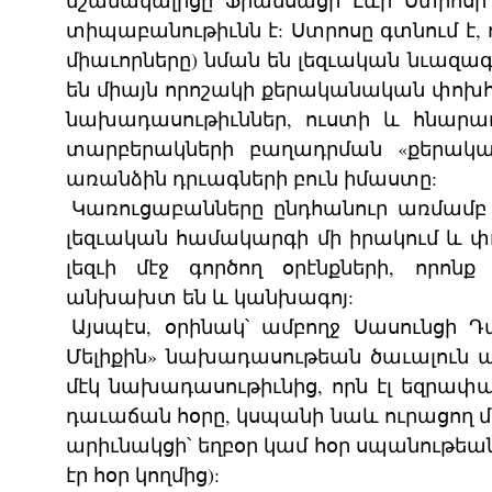
նշանակալիցը Ֆրանսացի Լևի Ստրոս
տիպաբանութիւնն է: Ստրոսը գտնում է,
միաւորները) նման են լեզւական նւազագո
են միայն որոշակի քերականական փոխհա
նախադասութիւններ, ուստի և հնարա
տարբերակների բաղադրման «քերական
առանձին դրւագների բուն իմաստը:
Կառուցաբանները ընդհանուր առմամբ ո
լեզւական համակարգի մի իրակում և փոր
լեզւի մէջ գործող օրէնքների, որո
անխախտ են և կանխագոյ:
Այսպէս, օրինակ՝ ամբողջ Սասունցի 
Մելիքին» նախադասութեան ծաւալուն պա
մէկ նախադասութիւնից, որն էլ եզրափակո
դաւաճան հօրը, կսպանի նաև ուրացող մօրը
արիւնակցի՝ եղբօր կամ հօր սպանութեան
էր հօր կողմից):