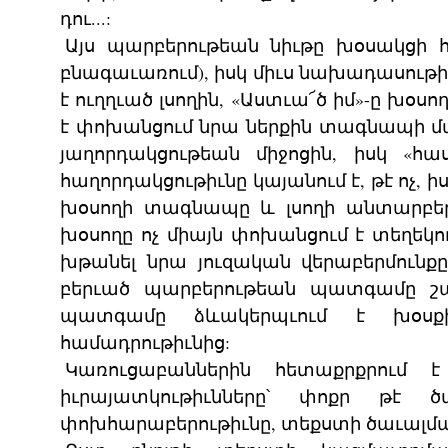
դու...:
Այս պարբերութեան նիւթը խօսակցի հօ
բնագաւառում), իսկ միւս նախադասութիւն
է ուղղւած լսողին, «Աստւա՜ծ իմ»-ը խօս
է փոխանցում նրա ներքին տագնապի մաս
յաղորդակցութեան միջոցին, իսկ «հաս
հաղորդակցութիւնը կայանում է, թէ ոչ, 
խօսողի տագնապը և լսողի անտարբերո
խօսողը ոչ միայն փոխանցում է տեղեկու
խթանել նրա յուզական վերաբերմունք
բերւած պարբերութեան պատգամը շատ
պատգամը ձևակերպւում է խօս
համադրութիւնից:
Կառուցաբաններին հետաքրքրում 
իւրայատկութիւնները՝ փոքր թէ 
փոխհարաբերութիւնը, տեքստի ծաւալմ