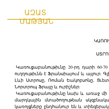
ԱԶԱՏ
ՄԱԹՅԱՆ
ԿԱՌՈ
ՍՏՐՈ
Կառուցաբանութիւնը 20-րդ դարի 60
ուղղութիւնն է Ֆրանսիայում և այլուր: Գ
Լևի Ստրոսը, Ռոման Եակոբսոնը, Ցւե
Նորտրոպ Ֆրայը և ուրիշներ:
Կառուցաբանութիւնը նախ և առաջ մի 
մարդկային մտածողութեան սկզբնակա
կառոյցները ընդհանուր են և տիեզերա