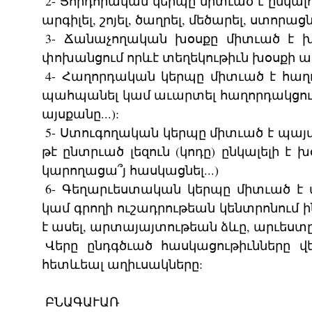
2- Յորդորական կերպը միտւած է ընկալող
արգիլել, շոյել, ծաղրել, մեծարել, ստորացն
3- Ճանաչողական խօսքը միտւած է խ
փոխանցում որևէ տեղեկութիւն խօսքի առ
4- Հաղորդական կերպը միտւած է հաղո
պահպանել կամ աւարտել հաղորդակցութիւնը
այսքանը...):
5- Ստուգողական կերպը միտւած է պայմ
թէ ընտրւած լեզուն (կոդը) ընկալելի է խ
կարողացա՞յ հասկացնել...)
6- Գեղարւեստական կերպը միտւած է
կամ գրողի ուշադրութեան կենտրոնում ի
է ասել, արտայայտութեան ձևը, արւեստը,
Վերը ընդգծւած հասկացութիւնները վ
հետևեալ աղիւսակները:
ԲՆԱԳԱՒԱՌ