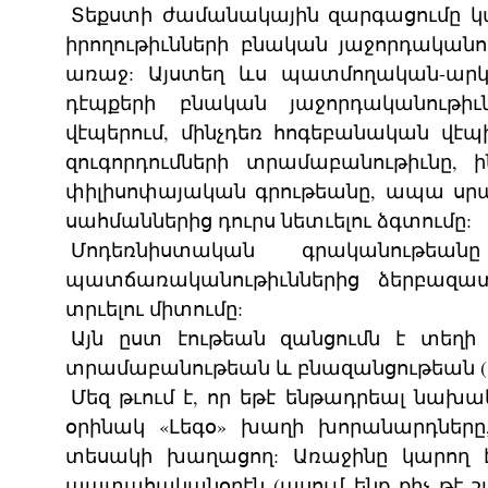
Տեքստի ժամանակային զարգացումը կա
իրողութիւնների բնական յաջորդական
առաջ: Այստեղ ևս պատմողական-արկա
դէպքերի բնական յաջորդականութի
վէպերում, մինչդեռ հոգեբանական վէպ
զուգորդումների տրամաբանութիւնը, 
փիլիսոփայական գրութեանը, ապա սր
սահմաններից դուրս նետւելու ձգտումը:
Մոդեռնիստական գրականութե
պատճառականութիւններից ձերբազատ
տրւելու միտումը:
Այն ըստ էութեան զանցումն է տեղի
տրամաբանութեան և բնազանցութեան (
Մեզ թւում է, որ եթէ ենթադրեալ նախա
օրինակ «Լեգօ» խաղի խորանարդները
տեսակի խաղացող: Առաջինը կարող է
պատահականօրէն (ասում ենք քիչ թէ 