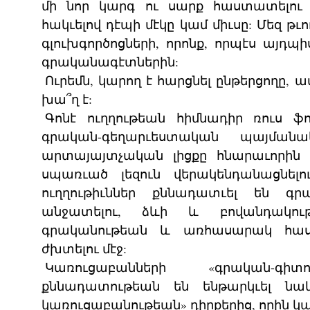
մի նոր կարգ ու սարք հաստատելո
հակւելով դէպի մէկը կամ միւսը: Մեզ թւո
գլուխգործոցների, որոնք, որպէս այդպ
գրականագէտներին:
Ուրեմն, կարող է հարցնել ընթերցողը
խա՞ղ է:
Գոնէ ուղղութեան հիմնադիր ռուս ֆ
գրական-գեղարւեստական պայման
արտայայտչական լիցքը հնարաւորին չ
սպառւած լեզուն վերակենդանացնելո
ուղղութիւններ քննադատւել են գրա
անջատելու, ձևի և բովանդակու
գրականութեան և առհասարակ հաս
ժխտելու մէջ:
Կառուցաբանների «գրական-գիտո
քննադատութեան են ենթարկւել նա
կառուցաբանութեան» դիրքերից, որին կ