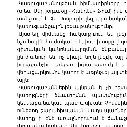
Կառուցաբանութեան հիմնադիրները համ
(տես. Մեր յօդւածը «Հանդէս» 2-ում) ի
առնչւում է Ֆ. Սոսյուրի լեզւաբանակա
կառուցւածքային լեզւաբանութիւնը:
Այստեղ միմեանց հակադրւում են լեզ
նշանային համակարգ է, իսկ խօսքը լ
գիտական կանոնակարգման ենթակայ կա
ընդհանուր են, ոչ միայն նոյն լեզւի, այ
իւրաքանչիւր տեքստ իւրահատուկ է և
վերացարկումով կարող է առընչւել այլ տ
այլն:
Կառուցաբաններին այնքան էլ չի հե
կառոյցների ձևաւորման պատմութիւ
կենսաբանական պատասխան: Չոմսկին՝ օր
ունեցող շարահիւսական կաղապարների
մարդը ի բնէ առաջնորդւում է ճանա
փոխանւանական: Այլ խօսքով մարդը 