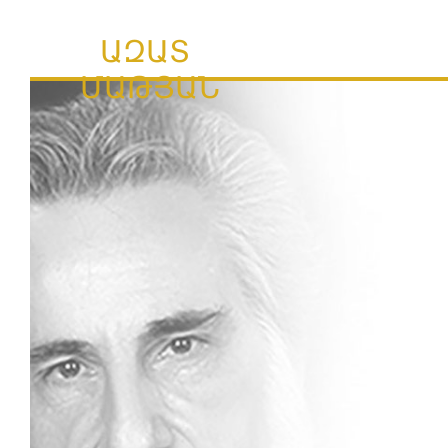
ԱԶԱՏ
ՄԱԹՅԱՆ