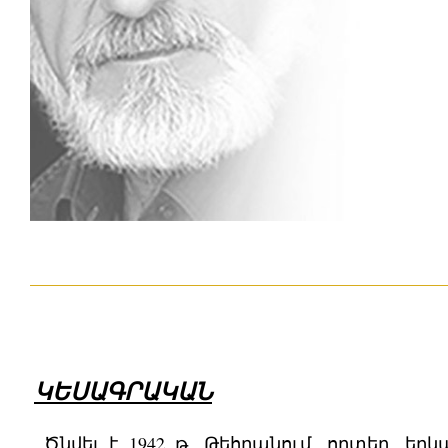
ԿԵՍԱԳՐԱԿԱՆ
Ծնվել է 1942 թ. Թեհրանում, որտեղ, 