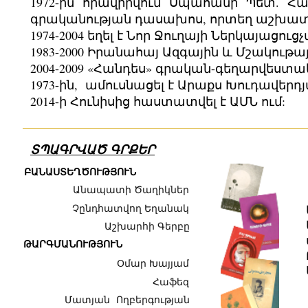
1972-ին հրավիրվում Սպահանի Պետ. Հա
գրականության դասախոս, որտեղ աշխատու
1974-2004 եղել է Նոր Ջուղայի Ներկայա
1983-2000 Իրանահայ Ազգային և Մշակութա
2004-2009 «Հանդես» գրական-գեղարվեստ
1973-ին, ամուսնացել է Արաքս Խուդավերդյ
2014-ի Հունիսից հաստատվել է ԱՄՆ ում:
ՏՊԱԳՐՎԱԾ ԳՐՔԵՐ
ԲԱՆԱՍՏԵՂԾՈՒԹՅՈՒՆ
Ա
նապատի
Ծ
աղիկներ
Չընդհատվող Եղանակ
Աշխարհի Գերբը
ԹԱՐԳՄԱՆՈՒԹՅՈՒՆ
Օմար Խայյամ
Հաֆեզ
Մատյան Ողբերգության