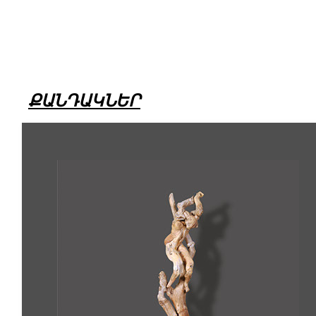
ՔԱՆԴԱԿՆԵՐ