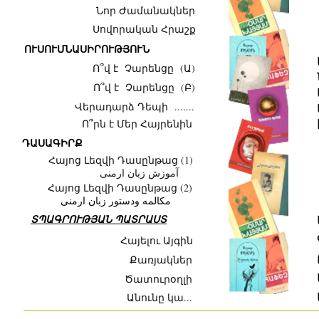
Նոր Ժամանակներ
Սովորական Հրաշք
ՈՒՍՈՒՄՆԱՍԻՐՈՒԹՅՈՒՆ
Ո՞վ է Չարենցը (Ա)
Ո՞վ է Չարենցը (Բ)
Վերադարձ Դեպի .......
Ո՞րն է Մեր Հայրենին
ԴԱՍԱԳԻՐՔ
Հայոց Լեզվի Դասընթաց (1)
آموزش زبان ارمنی
Հայոց Լեզվի Դասընթաց (2)
مکالمه ودستور زبان ارمنی
ՏՊԱԳՐՈՒԹՅԱՆ ՊԱՏՐԱՍՏ
Հայելու Այգին
Քառյակներ
Ծատուրօղլի
Անունը կա...