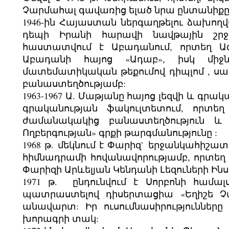
Չարմահալ գավառից ելած նրա ընտանիքը
1946-ին Հայաստան ներգաղթելու ձախող
դեպի Իրանի հարավի նավթային շրջ
հաստատվում է Աբադանում, որտեղ 
Աբադանի հայոց «Ադաբ», իսկ միջ
մատեմատիկական թեքումով դիպլոմ , սա
բանաստեղծությամբ:
1963-1967 Ա. Մաթյանը հայոց լեզվի և գ
գրականության ֆակուլտետում, որտե
ժամանակակից բանաստեղծություն և
Ողբերգության» գրքի թարգմանությունը :
1968 թ. մեկնում է Փարիզ` երջանկահիշ
հիմնադրամի հովանավորությամբ, որտեղ ո
Փարիզի Արևելյան Կենդանի Լեզուների Ինս
1971 թ. ընդունվում է Սորբոնի համ
պատրաստելով դիսերտացիա «Եղիշե Չա
անավարտ: Իր ուսումնասիրություններ
խորագրի տակ: